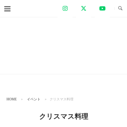
コ
ン
テ
ン
ツ
へ
ス
キ
ッ
プ
HOME
»
イベント
»
クリスマス料理
クリスマス料理