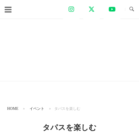
コ
ン
テ
ン
ツ
へ
ス
キ
ッ
プ
HOME
»
イベント
»
タパスを楽しむ
タパスを楽しむ