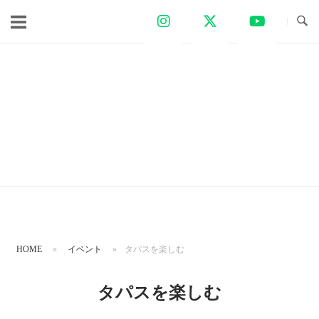
コ
ン
テ
ン
ツ
へ
ス
キ
ッ
プ
HOME
»
イベント
»
タパスを楽しむ
タパスを楽しむ