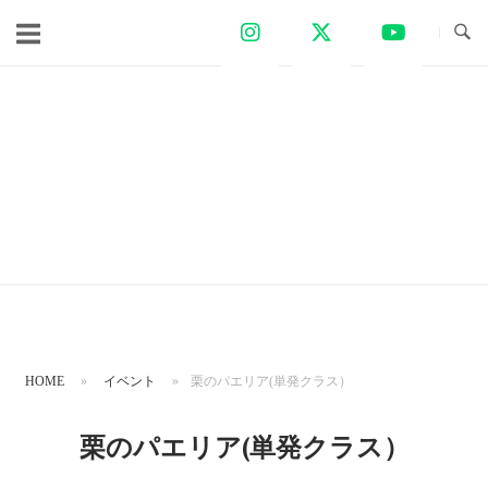
コ
ン
テ
ン
ツ
へ
ス
キ
ッ
プ
HOME
»
イベント
»
栗のパエリア(単発クラス）
栗のパエリア(単発クラス）