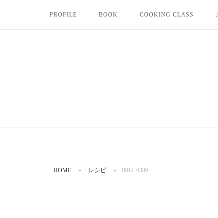
コ
PROFILE
BOOK
COOKING CLASS
ン
テ
ン
ツ
へ
ス
キ
ッ
プ
HOME
»
レシピ
»
IMG_6389