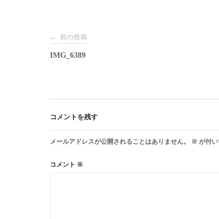
投
←
前の投稿
IMG_6389
稿
ナ
ビ
コメントを残す
ゲ
メールアドレスが公開されることはありません。
※
が付い
ー
コメント
※
シ
ョ