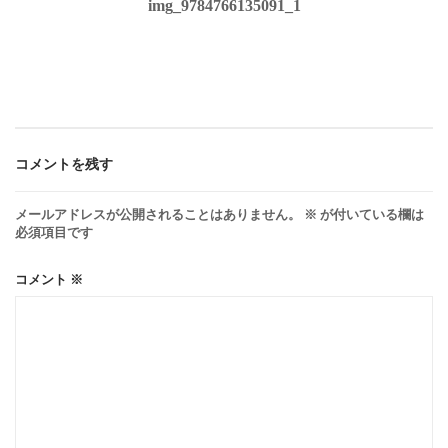
img_9784766135091_1
稿
ナ
ビ
ゲ
コメントを残す
メールアドレスが公開されることはありません。
※
が付いている欄は
ー
必須項目です
シ
コメント
※
ョ
ン