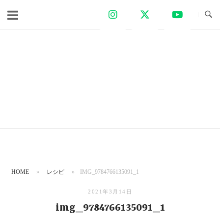
コ
ン
テ
ン
ツ
へ
ス
キ
ッ
プ
HOME
»
レシピ
»
IMG_9784766135091_1
2021年3月14日
img_9784766135091_1